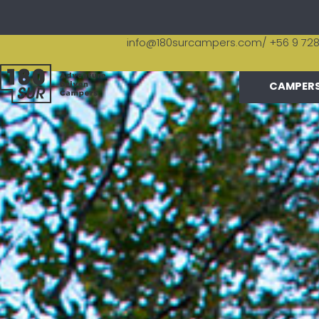
info@180surcampers.com
/ +56 9 72
CAMPER